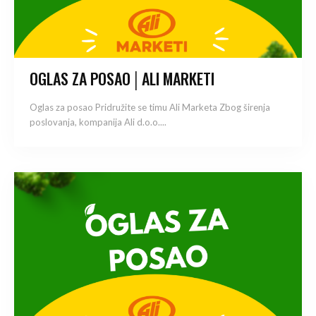
OGLAS ZA POSAO│ALI MARKETI
Oglas za posao Pridružite se timu Ali Marketa Zbog širenja
poslovanja, kompanija Ali d.o.o....