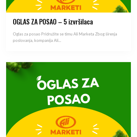
OGLAS ZA POSAO – 5 izvršilaca
Oglas za posao Pridružite se timu Ali Marketa Zbog širenja
poslovanja, kompanija Ali...