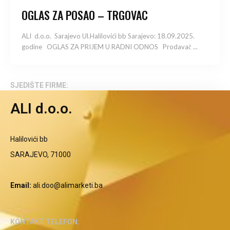
OGLAS ZA POSAO – TRGOVAC
ALI d.o.o. Sarajevo Ul.Halilovići bb Sarajevo: 18.09.2025.
godine OGLAS ZA PRIJEM U RADNI ODNOS Prodavač ...
SJEDIŠTE FIRME:
ALI d.o.o.
Halilovići bb
SARAJEVO, 71000
Email:
ali.doo@alimarketi.ba
KONTAKT TELEFON: