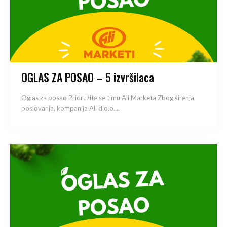
OGLAS ZA POSAO – 5 izvršilaca
Oglas za posao Pridružite se timu Ali Marketa Zbog širenja
poslovanja, kompanija Ali d.o.o....