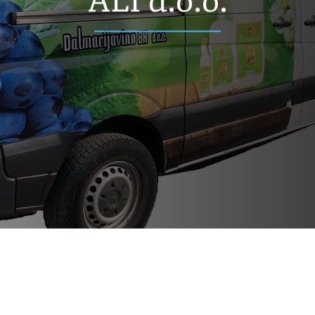
ALI d.o.o.
ali.doo@alimarketi.ba